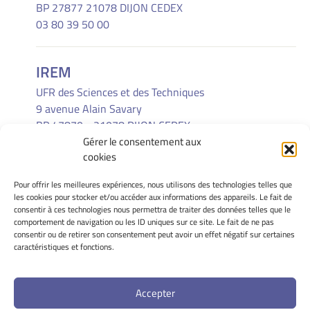
BP 27877 21078 DIJON CEDEX
03 80 39 50 00
IREM
UFR des Sciences et des Techniques
9 avenue Alain Savary
BP 47870 - 21078 DIJON CEDEX
Gérer le consentement aux
(33) 03 80 39 52 30
cookies
Pour offrir les meilleures expériences, nous utilisons des technologies telles que
INFORMATIONS LÉGALES
les cookies pour stocker et/ou accéder aux informations des appareils. Le fait de
Mentions Légales
consentir à ces technologies nous permettra de traiter des données telles que le
comportement de navigation ou les ID uniques sur ce site. Le fait de ne pas
Gérer mes cookies
consentir ou de retirer son consentement peut avoir un effet négatif sur certaines
Politique de cookies
caractéristiques et fonctions.
Déclaration de confidentialité
Avertissement
Accepter