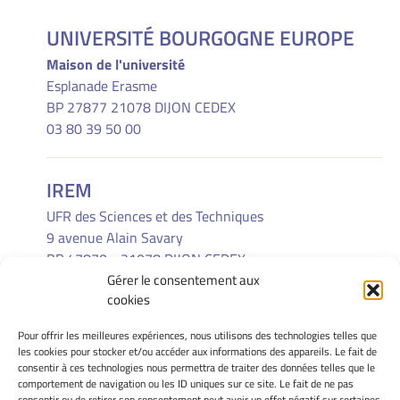
UNIVERSITÉ BOURGOGNE EUROPE
Maison de l'université
Esplanade Erasme
BP 27877 21078 DIJON CEDEX
03 80 39 50 00
IREM
UFR des Sciences et des Techniques
9 avenue Alain Savary
BP 47870 - 21078 DIJON CEDEX
Gérer le consentement aux
(33) 03 80 39 52 30
cookies
Pour offrir les meilleures expériences, nous utilisons des technologies telles que
INFORMATIONS LÉGALES
les cookies pour stocker et/ou accéder aux informations des appareils. Le fait de
Mentions Légales
consentir à ces technologies nous permettra de traiter des données telles que le
comportement de navigation ou les ID uniques sur ce site. Le fait de ne pas
Gérer mes cookies
consentir ou de retirer son consentement peut avoir un effet négatif sur certaines