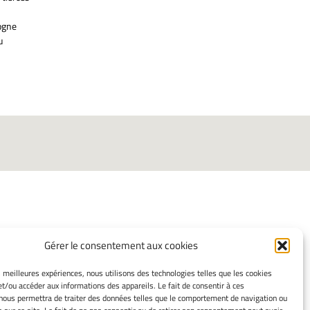
gogne
u
Gérer le consentement aux cookies
INFORMATIONS LÉGALES
es meilleures expériences, nous utilisons des technologies telles que les cookies
et/ou accéder aux informations des appareils. Le fait de consentir à ces
Mentions Légales
nous permettra de traiter des données telles que le comportement de navigation ou
Gérer mes cookies