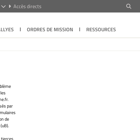
R
Accès directs
ALLYES
ORDRES DE MISSION
RESSOURCES
oblème
 les
e.fr
.
sés par
rmulaires
on de
(uB).
 tierces