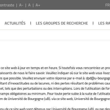
ontraste
A-
A
A+
F
ACTUALITÉS
LES GROUPES DE RECHERCHE
LES R
ce site web à jour en temps et en heure. Si toutefois vous rencontriez un pr
sants de nous le faire savoir. Veuillez indiquer où sur le site web vous lisez
s que possible. Veuillez envoyer votre réponse par e-mail à:
dpd@
u-bourgogn
nt d’inexactitudes ou de lacunes, ni des pertes résultant de problèmes cau
et, tels que des perturbations ou des interruptions. Lors de l’utilisation de fo
amps obligatoires au minimum. Pour toute perte subie à la suite de l’utilisati
om de Université de Bourgogne (uB). via ce site web, Université de Bourgogne 
ontenu de ce site web sont détenus par Université de Bourgogne (uB). ou par des