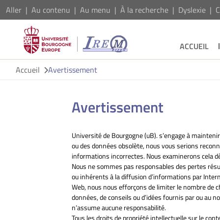
Aller
Au contenu
Au menu
À la recherche
Dyslexie
C
ACCUEIL
Accueil
Avertissement
Avertissement
Université de Bourgogne (uB). s’engage à maintenir 
ou des données obsolète, nous vous serions reconnais
informations incorrectes. Nous examinerons cela dè
Nous ne sommes pas responsables des pertes résulta
ou inhérents à la diffusion d’informations par Intern
Web, nous nous efforçons de limiter le nombre de ch
données, de conseils ou d’idées fournis par ou au n
n’assume aucune responsabilité.
Tous les droits de propriété intellectuelle sur le c