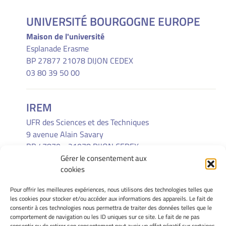
UNIVERSITÉ BOURGOGNE EUROPE
Maison de l'université
Esplanade Erasme
BP 27877 21078 DIJON CEDEX
03 80 39 50 00
IREM
UFR des Sciences et des Techniques
9 avenue Alain Savary
BP 47870 - 21078 DIJON CEDEX
Gérer le consentement aux
(33) 03 80 39 52 30
cookies
Pour offrir les meilleures expériences, nous utilisons des technologies telles que
INFORMATIONS LÉGALES
les cookies pour stocker et/ou accéder aux informations des appareils. Le fait de
Mentions Légales
consentir à ces technologies nous permettra de traiter des données telles que le
comportement de navigation ou les ID uniques sur ce site. Le fait de ne pas
Gérer mes cookies
consentir ou de retirer son consentement peut avoir un effet négatif sur certaines