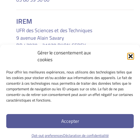
IREM
UFR des Sciences et des Techniques
9 avenue Alain Savary
BP 47870 - 21078 DIJON CEDEX
Gérer le consentement aux
(33) 03 80 39 52 30
cookies
Pour offrir les meilleures expériences, nous utilisons des technologies telles que
INFORMATIONS LÉGALES
les cookies pour stocker et/ou accéder aux informations des appareils. Le fait de
Mentions Légales
consentir à ces technologies nous permettra de traiter des données telles que le
comportement de navigation ou les ID uniques sur ce site. Le fait de ne pas
Gérer mes cookies
consentir ou de retirer son consentement peut avoir un effet négatif sur certaines
Politique de cookies
caractéristiques et fonctions.
Déclaration de confidentialité
Avertissement
Accepter
Site Officiel - IREM - Université de Bourgogne @ 2026
Opt-out preferences
Déclaration de confidentialité
Copyright Université de Bourgogne Europe