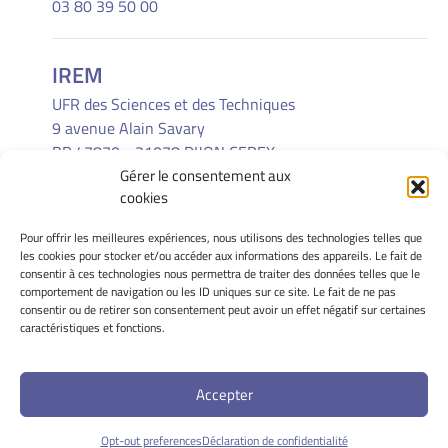
03 80 39 50 00
IREM
UFR des Sciences et des Techniques
9 avenue Alain Savary
BP 47870 - 21078 DIJON CEDEX
Gérer le consentement aux
(33) 03 80 39 52 30
cookies
Pour offrir les meilleures expériences, nous utilisons des technologies telles que
INFORMATIONS LÉGALES
les cookies pour stocker et/ou accéder aux informations des appareils. Le fait de
Mentions Légales
consentir à ces technologies nous permettra de traiter des données telles que le
comportement de navigation ou les ID uniques sur ce site. Le fait de ne pas
Gérer mes cookies
consentir ou de retirer son consentement peut avoir un effet négatif sur certaines
Politique de cookies
caractéristiques et fonctions.
Déclaration de confidentialité
Avertissement
Accepter
Site Officiel - IREM - Université de Bourgogne @ 2026
Opt-out preferences
Déclaration de confidentialité
Copyright Université de Bourgogne Europe