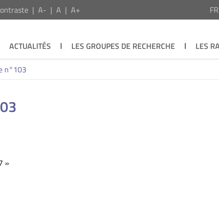
ontraste
A-
A
A+
F
ACTUALITÉS
LES GROUPES DE RECHERCHE
LES R
le n°103
103
7 »