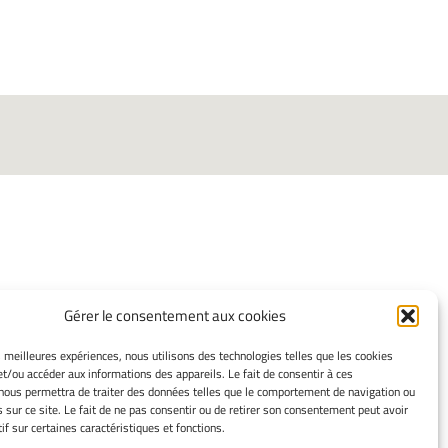
INFORMATIONS LÉGALES
Gérer le consentement aux cookies
Mentions Légales
es meilleures expériences, nous utilisons des technologies telles que les cookies
Gérer mes cookies
et/ou accéder aux informations des appareils. Le fait de consentir à ces
nous permettra de traiter des données telles que le comportement de navigation ou
Politique de cookies
s sur ce site. Le fait de ne pas consentir ou de retirer son consentement peut avoir
Déclaration de confidentialité
if sur certaines caractéristiques et fonctions.
Avertissement