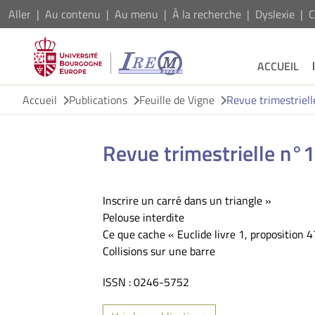
Aller
Au contenu
Au menu
À la recherche
Dyslexie
C
ACCUEIL
Accueil
Publications
Feuille de Vigne
Revue trimestriel
Revue trimestrielle n°
Inscrire un carré dans un triangle »
Pelouse interdite
Ce que cache « Euclide livre 1, proposition 4
Collisions sur une barre
ISSN : 0246-5752