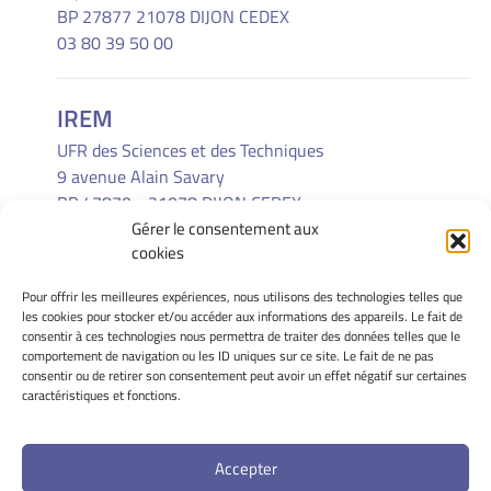
BP 27877 21078 DIJON CEDEX
03 80 39 50 00
IREM
UFR des Sciences et des Techniques
9 avenue Alain Savary
BP 47870 - 21078 DIJON CEDEX
Gérer le consentement aux
(33) 03 80 39 52 30
cookies
Pour offrir les meilleures expériences, nous utilisons des technologies telles que
INFORMATIONS LÉGALES
les cookies pour stocker et/ou accéder aux informations des appareils. Le fait de
Mentions Légales
consentir à ces technologies nous permettra de traiter des données telles que le
comportement de navigation ou les ID uniques sur ce site. Le fait de ne pas
Gérer mes cookies
consentir ou de retirer son consentement peut avoir un effet négatif sur certaines
Politique de cookies
caractéristiques et fonctions.
Déclaration de confidentialité
Avertissement
Accepter