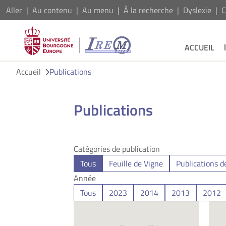
Aller
Au contenu
Au menu
À la recherche
Dyslexie
C
ACCUEIL
Accueil
Publications
Publications
Catégories de publication
Tous
Feuille de Vigne
Publications d
Année
Tous
2023
2014
2013
2012