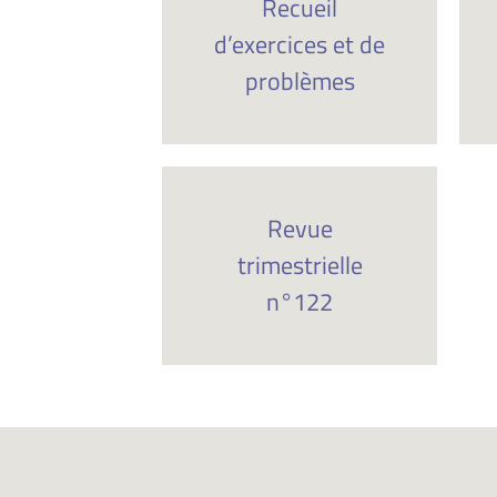
Recueil
d’exercices et de
problèmes
Revue
trimestrielle
n°122