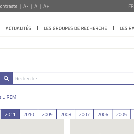
ontraste
A-
A
A+
F
ACTUALITÉS
LES GROUPES DE RECHERCHE
LES R
e L'IREM
2011
2010
2009
2008
2007
2006
2005