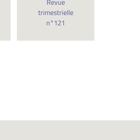
Revue
trimestrielle
n°121